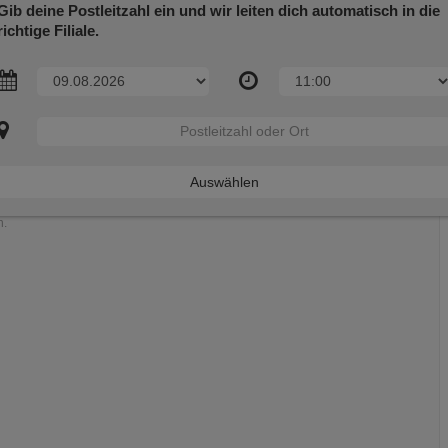
PORTION
Gib deine Postleitzahl ein und wir leiten dich automatisch in die
11,90 €
richtige Filiale.
ei:
Eier und -erzeugnisse
isänderungen vorbehalten.
warzenbek
Auswählen
h.