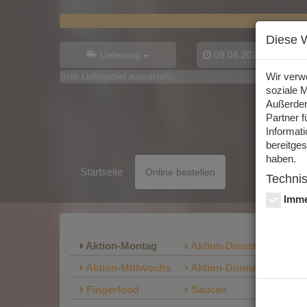
Diese 
Lieferung
09.08.2026, 11:00
Uh
Wir verw
(bitte Liefergebiet auswählen)
soziale M
Außerdem
Partner 
Informat
bereitge
haben.
Startseite
Online bestellen
Techni
Shop
Imme
Aktion-Montag
Aktion-Dienstags
B
Aktion-Mittwochs
Aktion-Donnerstag
Ak
Fingerfood
Saucen
Im