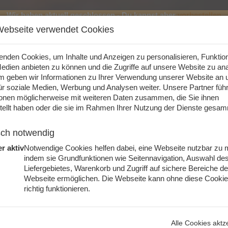
Wir haben aktuell geschlossen
- Du kannst aber
vorbestellen
Webseite verwendet Cookies
r
enden Cookies, um Inhalte und Anzeigen zu personalisieren, Funktion
edien anbieten zu können und die Zugriffe auf unsere Website zu ana
 geben wir Informationen zu Ihrer Verwendung unserer Website an 
für soziale Medien, Werbung und Analysen weiter. Unsere Partner füh
ionen möglicherweise mit weiteren Daten zusammen, die Sie ihnen
stellt haben oder die sie im Rahmen Ihrer Nutzung der Dienste gesam
sch notwendig
r aktiv
Notwendige Cookies helfen dabei, eine Webseite nutzbar zu
indem sie Grundfunktionen wie Seitennavigation, Auswahl de
Liefergebietes, Warenkorb und Zugriff auf sichere Bereiche de
Webseite ermöglichen. Die Webseite kann ohne diese Cookie
urger
Beilagen
Salate
richtig funktionieren.
tion-Freitag
Chicken Burger
Premium Burger
biss-Gerichte
Dessert
Getränke
Alle Cookies aktz