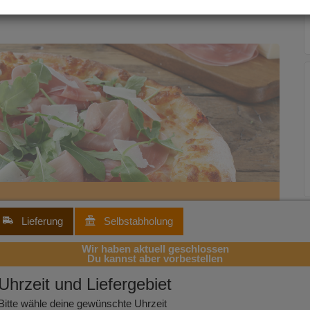
n & Jerrys Eis
Quick's - Spezial
Pizza
Lieferung
Selbstabholung
Wir haben aktuell geschlossen
Du kannst aber vorbestellen
s (+1,10 €), Kartoffelecken oder Twister-Pommes (+1,10
Uhrzeit
und Liefergebiet
,90 €
Bitte wähle deine gewünschte Uhrzeit