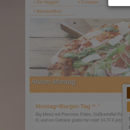
Go Veggie!
Croques
Be
BambiniBox
Aktion-Montag
ei, 7
Montag=Burger-Tag
Big Menü mit Pommes Frites, Süßkartoffel-Pomme
€) und ein Getränk gratis>br>statt 14,70 € jetzt 11