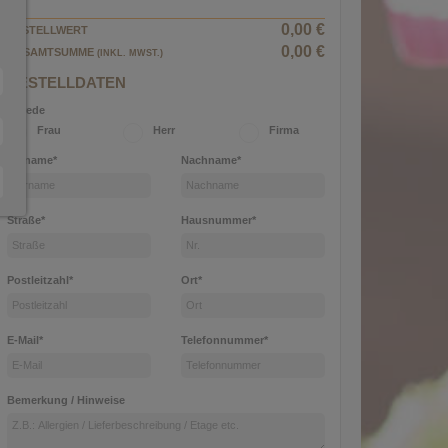
0,00 €
BESTELLWERT
0,00 €
GESAMTSUMME
(INKL. MWST.)
BESTELLDATEN
Anrede
Frau
Herr
Firma
Vorname*
Nachname*
Straße*
Hausnummer*
Postleitzahl*
Ort*
E-Mail*
Telefonnummer*
Bemerkung / Hinweise