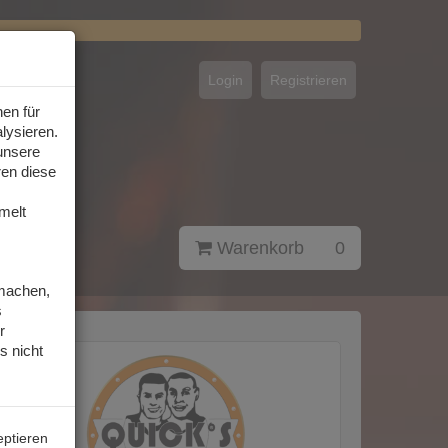
Login
Registrieren
en für
lysieren.
unsere
ren diese
melt
Warenkorb
0
 machen,
s
r
s nicht
eptieren